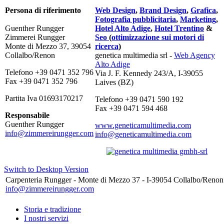
Persona di riferimento
Web Design
,
Brand Design
,
Grafica
,
Fotografia pubblicitaria
,
Marketing
,
Guenther Rungger
Hotel Alto Adige
,
Hotel Trentino
&
Zimmerei Rungger
Seo
(
ottimizzazione sui motori di
Monte di Mezzo 37, 39054
ricerca
)
Collalbo/Renon
genetica multimedia srl -
Web Agency
Alto Adige
Telefono +39 0471 352 796
Via J. F. Kennedy 243/A, I-39055
Fax +39 0471 352 796
Laives (BZ)
Partita Iva 01693170217
Telefono +39 0471 590 192
Fax +39 0471 594 468
Responsabile
Guenther Rungger
www.geneticamultimedia.com
info@zimmereirungger.com
info@geneticamultimedia.com
Switch to Desktop Version
Carpenteria Rungger - Monte di Mezzo 37 - I-39054 Collalbo/Renon
info@zimmereirungger.com
Storia e tradizione
I nostri servizi