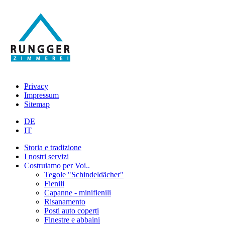
Privacy
Impressum
Sitemap
DE
IT
Storia e tradizione
I nostri servizi
Costruiamo per Voi..
Tegole "Schindeldächer"
Fienili
Capanne - minifienili
Risanamento
Posti auto coperti
Finestre e abbaini