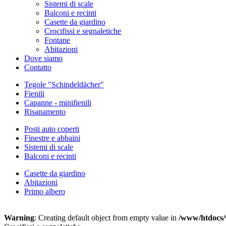
Sistemi di scale
Balconi e recinti
Casette da giardino
Crocifissi e segnaletiche
Fontane
Abitazioni
Dove siamo
Contatto
Tegole "Schindeldächer"
Fienili
Capanne - minifienili
Risanamento
Posti auto coperti
Finestre e abbaini
Sistemi di scale
Balconi e recinti
Casette da giardino
Abitazioni
Primo albero
Warning
: Creating default object from empty value in
/www/htdocs/