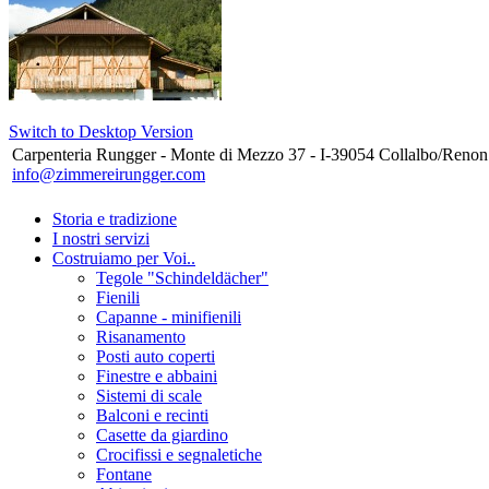
Switch to Desktop Version
Carpenteria Rungger - Monte di Mezzo 37 - I-39054 Collalbo/Renon
info@zimmereirungger.com
Storia e tradizione
I nostri servizi
Costruiamo per Voi..
Tegole "Schindeldächer"
Fienili
Capanne - minifienili
Risanamento
Posti auto coperti
Finestre e abbaini
Sistemi di scale
Balconi e recinti
Casette da giardino
Crocifissi e segnaletiche
Fontane