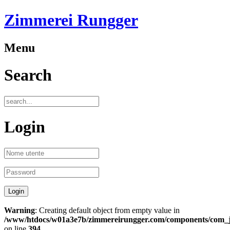
Zimmerei Rungger
Menu
Search
Login
Warning
: Creating default object from empty value in
/www/htdocs/w01a3e7b/zimmereirungger.com/components/com_jo
on line
394