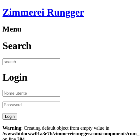
Zimmerei Rungger
Menu
Search
Login
Warning
: Creating default object from empty value in
/www/htdocs/w01a3e7b/zimmereirungger.com/components/com_jo
on line
394