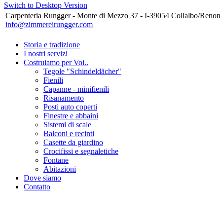
Switch to Desktop Version
Carpenteria Rungger - Monte di Mezzo 37 - I-39054 Collalbo/Renon
info@zimmereirungger.com
Storia e tradizione
I nostri servizi
Costruiamo per Voi..
Tegole "Schindeldächer"
Fienili
Capanne - minifienili
Risanamento
Posti auto coperti
Finestre e abbaini
Sistemi di scale
Balconi e recinti
Casette da giardino
Crocifissi e segnaletiche
Fontane
Abitazioni
Dove siamo
Contatto