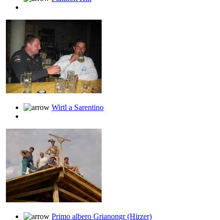
Wirtl a Sarentino
Primo albero Grianongr (Hirzer)