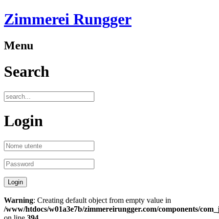
Zimmerei Rungger
Menu
Search
Login
Warning
: Creating default object from empty value in
/www/htdocs/w01a3e7b/zimmereirungger.com/components/com_jo
on line
394