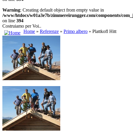
Warning
: Creating default object from empty value in
/www/htdocs/w01a3e7b/zimmereirungger.com/components/com_jo
on line
394
Costruiamo per Voi..
Home
»
Referenze
»
Primo albero
» Plattkofl Hitt