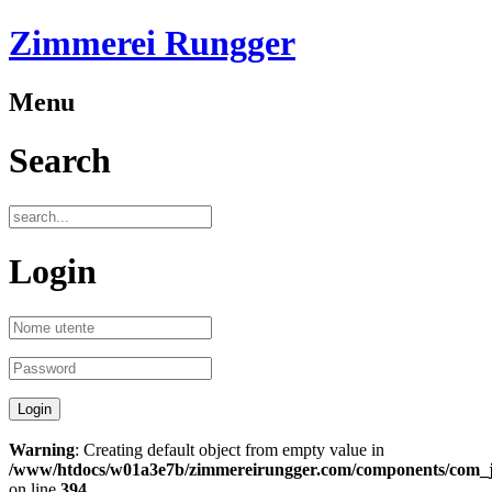
Zimmerei Rungger
Menu
Search
Login
Warning
: Creating default object from empty value in
/www/htdocs/w01a3e7b/zimmereirungger.com/components/com_jo
on line
394