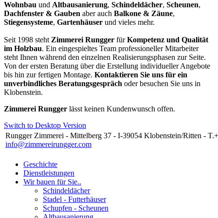
Wohnbau
und
Altbausanierung
,
Schindeldächer
,
Scheunen
,
Dachfenster
& Gauben
aber auch
Balkone & Zäune
,
Stiegensysteme
,
Gartenhäuser
und vieles mehr.
Seit 1998 steht
Zimmerei Rungger
für
Kompetenz und Qualität
im Holzbau
. Ein eingespieltes Team professioneller Mitarbeiter
steht Ihnen während den einzelnen Realisierungsphasen zur Seite.
Von der ersten Beratung über die Erstellung individueller Angebote
bis hin zur fertigen Montage.
Kontaktieren Sie uns für ein
unverbindliches Beratungsgespräch
oder besuchen Sie uns in
Klobenstein.
Zimmerei Rungger
lässt keinen Kundenwunsch offen.
Switch to Desktop Version
Rungger Zimmerei - Mittelberg 37 - I-39054 Klobenstein/Ritten - 
info@zimmereirungger.com
Geschichte
Dienstleistungen
Wir bauen für Sie..
Schindeldächer
Stadel - Futterhäuser
Schupfen - Scheunen
Altbausanierung